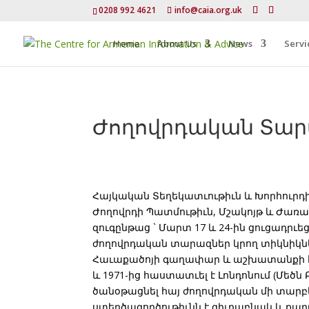
0208 992 4621
info@caia.org.uk
Home
About Us
News
Servi
Ժողովրդական Տարա
Հայկական Տեղեկատւութիւն և Խորհուրդի
Ժողովրդի Պատմութիւն, Մշակոյթ և Ժառ
զուգընթաց ` Մարտ 17 և 24-ին ցուցադր
ժողովրդական տարազներ կրող տիկնիկն
Հաւաքածոյի գաղափար և աշխատանքի հե
և 1971-ից հաստատւել է Լոնդոնում (Մեծն
ծանօթացնել հայ ժողովրդական մի տարբ
ստեղծագործութիւնն է գիւղաբնակ և քա