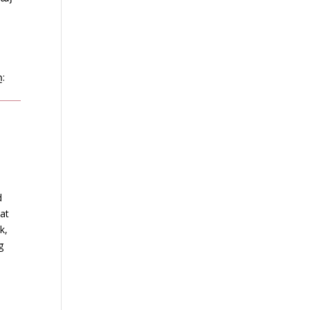
:
d
 at
k,
g