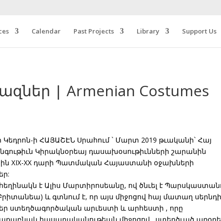
ces
Calendar
Past Projects
Library
Support Us
զներ | Armenian Costumes
 Կեդրոն-ի ՀԱՅԱՇԷՆ Սրահում ` Մարտ 2019 թւականի` Հայ
անգութիւն Կիրակնօրեայ դասախօսութիւնների շարանին
ւեցին XIX-XX դարի Պատմական Հայաստանի օջախների
եր:
ղինակն է Ալիս Մարտիրոսեանը, ով ծնւել է Պարսկաստան
 Բրիտանեա) և գտնում է, որ այս միջոցով հայ մատաղ սերնդ
եր ստեղծագործական արւեստի և արհեստի , որը
ղաքաբնակ հասարականութեան միջոցով . ստեղծւած առօր