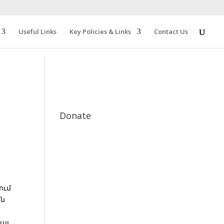
Useful Links
Key Policies & Links
Contact Us
Donate
ում
ին
եայ